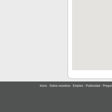
Inicio
·
Sobre nosotros
·
Empleo
·
Publicidad
·
Pregun