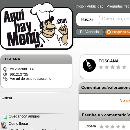
Inicio
·
Publicidad
·
Preguntas fre
En Valencia
TOSCANA
TOSCANA
Av. Alacant 114
961213735
Ver url de este restaurante
Comentarios/valoracione
Twittear
No ex
Escribe un comentario/v
Quedar con amigos
Cómo llegar
Espera