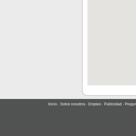
Inicio
·
Sobre nosotros
·
Empleo
·
Publicidad
·
Pregun