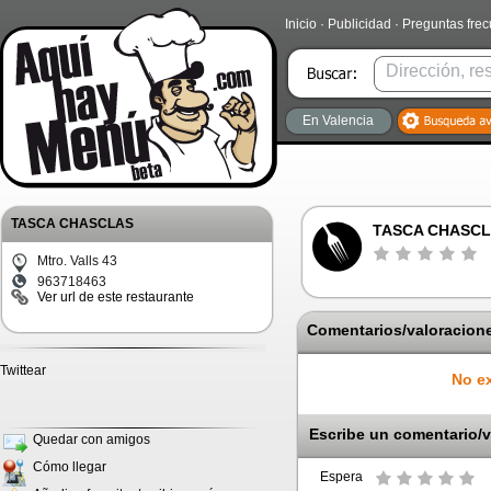
Inicio
·
Publicidad
·
Preguntas fre
En Valencia
TASCA CHASCLAS
TASCA CHASC
Mtro. Valls 43
963718463
Ver url de este restaurante
Comentarios/valoracione
Twittear
No ex
Escribe un comentario/v
Quedar con amigos
Cómo llegar
Espera