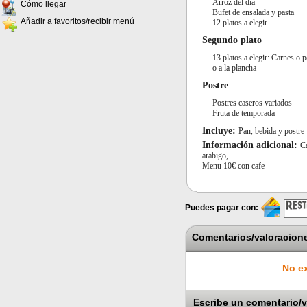
Arroz del dia
Cómo llegar
Bufet de ensalada y pasta
Añadir a favoritos/recibir menú
12 platos a elegir
Segundo plato
13 platos a elegir: Carnes o
o a la plancha
Postre
Postres caseros variados
Fruta de temporada
Incluye:
Pan, bebida y postre
Información adicional:
C
arabigo,
Menu 10€ con cafe
Puedes pagar con:
Comentarios/valoracione
No ex
Escribe un comentario/v