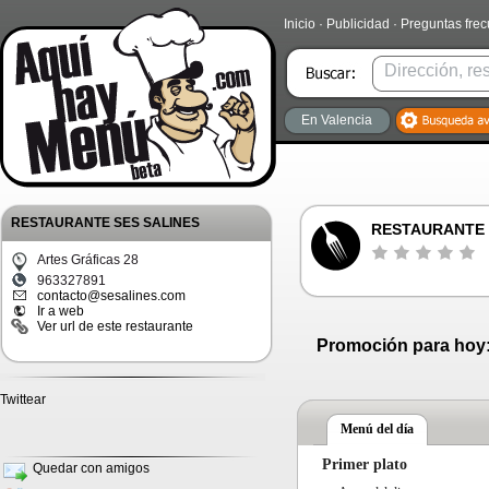
Inicio
·
Publicidad
·
Preguntas fre
En Valencia
RESTAURANTE SES SALINES
RESTAURANTE 
Artes Gráficas 28
963327891
contacto@sesalines.com
Ir a web
Ver url de este restaurante
Promoción para hoy
Twittear
Menú del día
Primer plato
Quedar con amigos