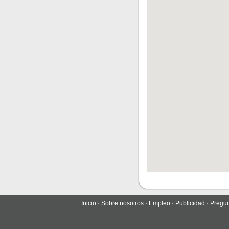
Inicio
·
Sobre nosotros
·
Empleo
·
Publicidad
·
Pregun