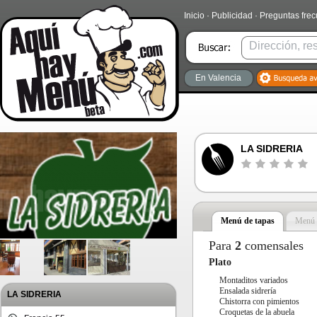
Inicio
·
Publicidad
·
Preguntas fre
En Valencia
LA SIDRERIA
Menú de tapas
Menú 
Para
2
comensales
Plato
Montaditos variados
Ensalada sidrería
LA SIDRERIA
Chistorra con pimientos
Croquetas de la abuela