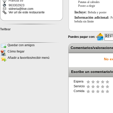
Francia 55
Patatas al cabrales
963302923
Postre a elegir
sidreria@live.com
Incluye:
Bebida y postre
Ver url de este restaurante
Información adicional:
P
bebida sin límite
Twittear
Puedes pagar con:
Quedar con amigos
Comentarios/valoracione
Cómo llegar
Añadir a favoritos/recibir menú
No ex
Escribe un comentario/v
Espera
Servicio
Comida