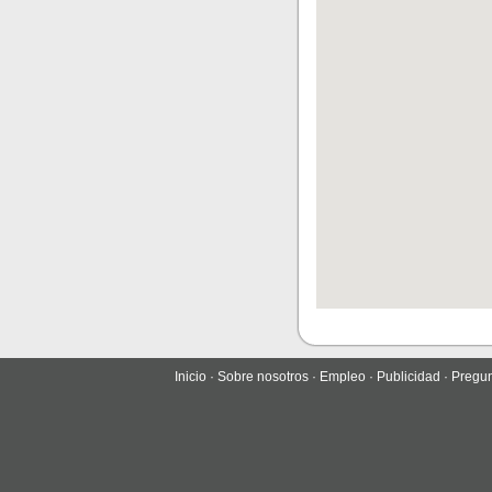
Inicio
·
Sobre nosotros
·
Empleo
·
Publicidad
·
Pregun