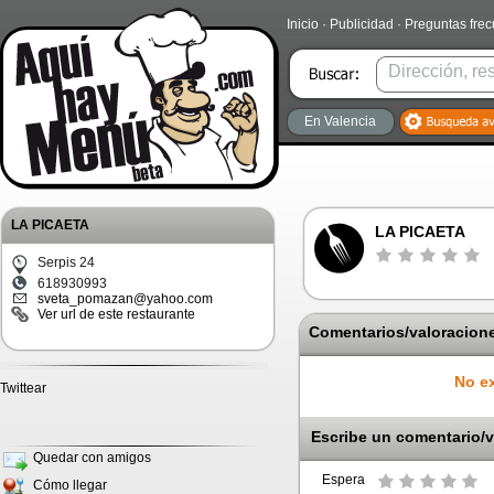
Inicio
·
Publicidad
·
Preguntas fre
En Valencia
LA PICAETA
LA PICAETA
Serpis 24
618930993
sveta_pomazan@yahoo.com
Ver url de este restaurante
Comentarios/valoracione
No ex
Twittear
Escribe un comentario/v
Quedar con amigos
Espera
Cómo llegar