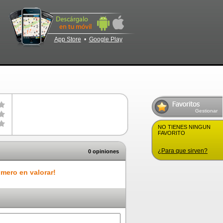
App Store
•
Google Play
Gestionar
NO TIENES NINGUN
FAVORITO
¿Para que sirven?
0 opiniones
imero en valorar!