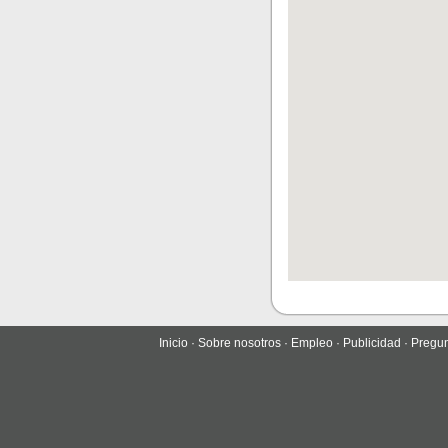
Inicio
·
Sobre nosotros
·
Empleo
·
Publicidad
·
Pregun