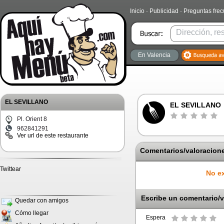
Inicio
·
Publicidad
·
Preguntas fre
En Valencia
EL SEVILLANO
EL SEVILLANO
Pl. Orient 8
962841291
Ver url de este restaurante
Comentarios/valoracione
Twittear
No ex
Escribe un comentario/v
Quedar con amigos
Cómo llegar
Espera