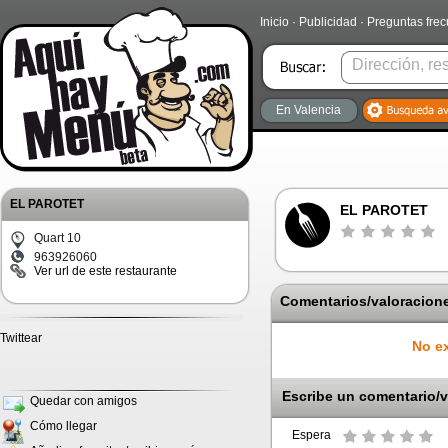
Inicio
·
Publicidad
·
Preguntas fre
En Valencia
EL PAROTET
EL PAROTET
Quart 10
963926060
Ver url de este restaurante
Comentarios/valoracione
Twittear
No ex
Escribe un comentario/v
Quedar con amigos
Cómo llegar
Espera