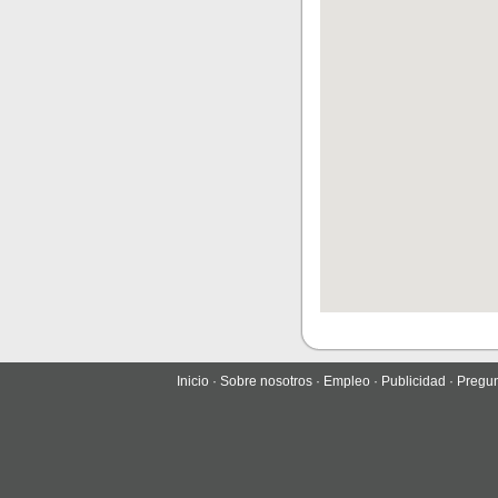
Inicio
·
Sobre nosotros
·
Empleo
·
Publicidad
·
Pregun