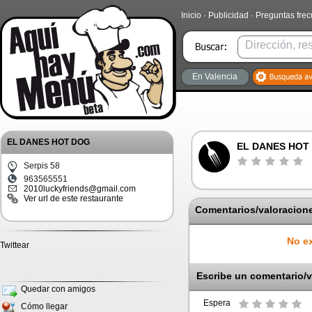
Inicio
·
Publicidad
·
Preguntas fre
En Valencia
EL DANES HOT DOG
EL DANES HOT
Serpis 58
963565551
2010luckyfriends@gmail.com
Ver url de este restaurante
Comentarios/valoracione
No ex
Twittear
Escribe un comentario/v
Quedar con amigos
Espera
Cómo llegar