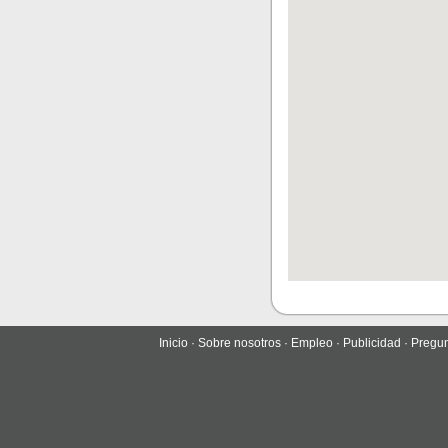
Inicio
·
Sobre nosotros
·
Empleo
·
Publicidad
·
Pregun