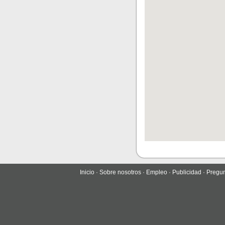
Inicio
·
Sobre nosotros
·
Empleo
·
Publicidad
·
Pregun