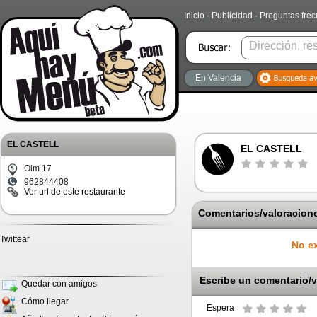
Inicio
·
Publicidad
·
Preguntas fre
En Valencia
EL CASTELL
EL CASTELL
Olm 17
962844408
Ver url de este restaurante
Comentarios/valoracione
Twittear
No ex
Escribe un comentario/v
Quedar con amigos
Cómo llegar
Espera