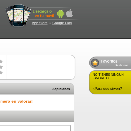
App Store
•
Google Play
Gestionar
NO TIENES NINGUN
FAVORITO
¿Para que sirven?
0 opiniones
imero en valorar!