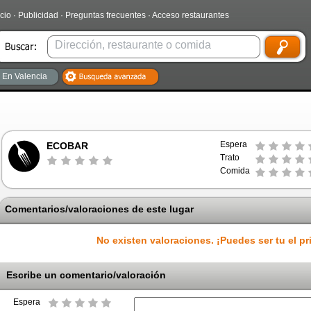
icio
·
Publicidad
·
Preguntas frecuentes
·
Acceso restaurantes
En Valencia
Espera
ECOBAR
Trato
Comida
Comentarios/valoraciones de este lugar
No existen valoraciones. ¡Puedes ser tu el pr
Escribe un comentario/valoración
Espera