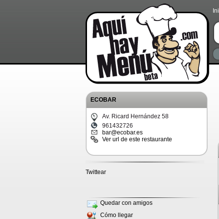
In
ECOBAR
Av. Ricard Hernández 58
961432726
bar@ecobar.es
Ver url de este restaurante
Twittear
Quedar con amigos
Cómo llegar