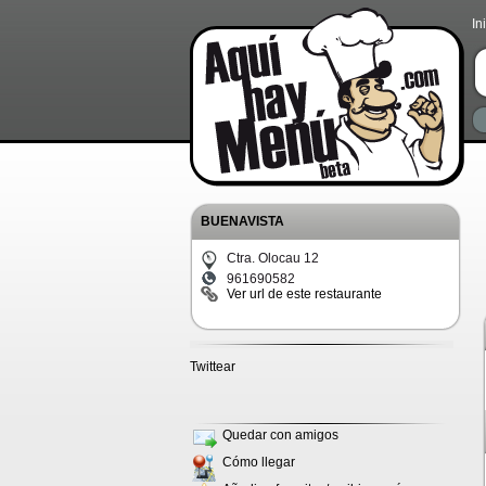
In
BUENAVISTA
Ctra. Olocau 12
961690582
Ver url de este restaurante
Twittear
Quedar con amigos
Cómo llegar