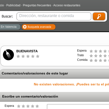
icio
·
Publicidad
·
Preguntas frecuentes
·
Acceso restaurantes
En Valencia
Espera
BUENAVISTA
Trato
Comida
Comentarios/valoraciones de este lugar
No existen valoraciones. ¡Puedes ser tu el pr
Escribe un comentario/valoración
Espera