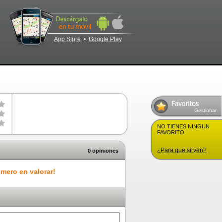
App Store
•
Google Play
Gestionar
NO TIENES NINGUN
FAVORITO
¿Para que sirven?
0 opiniones
imero en valorar!