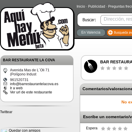
Inicio
·
Publicidad
·
Preguntas fre
En Valencia
BAR RESTAURANTE LA COVA
BAR RESTAURA
Avenida Mas de L´Oli 71
(Polígono Indust
961520731
info@barrestaurantelacova.es
Ir a web
Comentarios/valoracione
Ver url de este restaurante
No ex
Twittear
Escribe un comentario/v
Espera
Quedar con amigos