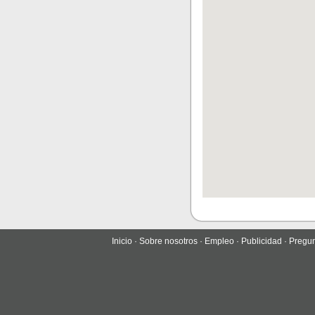
Inicio
·
Sobre nosotros
·
Empleo
·
Publicidad
·
Pregun