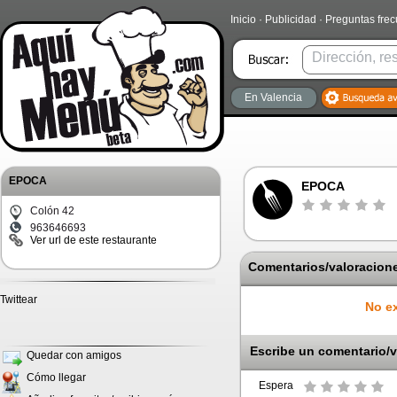
Inicio
·
Publicidad
·
Preguntas fre
En Valencia
EPOCA
EPOCA
Colón 42
963646693
Ver url de este restaurante
Comentarios/valoracione
Twittear
No ex
Escribe un comentario/v
Quedar con amigos
Cómo llegar
Espera