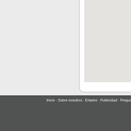
Inicio
·
Sobre nosotros
·
Empleo
·
Publicidad
·
Pregun